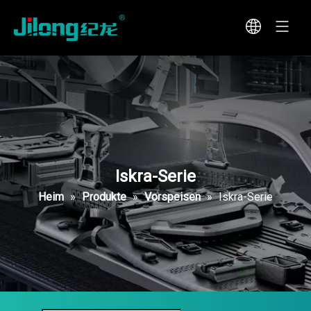
Iskra-Serie
Heim
»
Produkte
»
Vorspeisen
»
Iskra-Serie