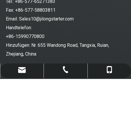
Tel.: +86-577-65271383
Fax: +86-577-58803811
Email:
Sales10@jilongstarter.com
Handtelefon:
+86-15990770800
Hinzufügen: Nr. 655 Wandong Road, Tangxia, Ruian,
Zhejiang, China
Sales10@jilongstarter.com
+86-577-65271383
+86-15990770800