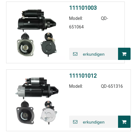
111101003
Modell:
QD-
651064
erkundigen
111101012
Modell:
QD-651316
erkundigen