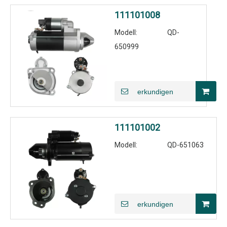
111101008
Modell:
QD-
650999
erkundigen
111101002
Modell:
QD-651063
erkundigen