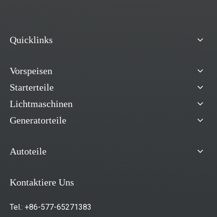
Quicklinks
Vorspeisen
Starterteile
Lichtmaschinen
Generatorteile
Autoteile
Kontaktiere Uns
Tel.: +86-577-65271383