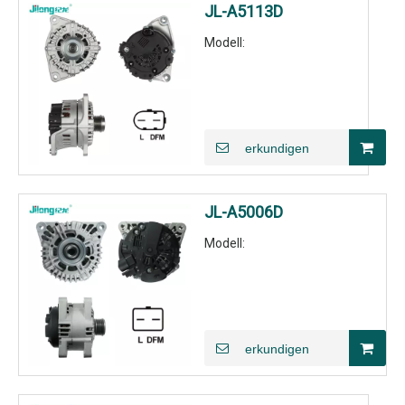
JL-A5113D
Modell:
erkundigen
JL-A5006D
Modell:
erkundigen