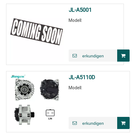
JL-A5001
Modell:
erkundigen
JL-A5110D
Modell:
erkundigen