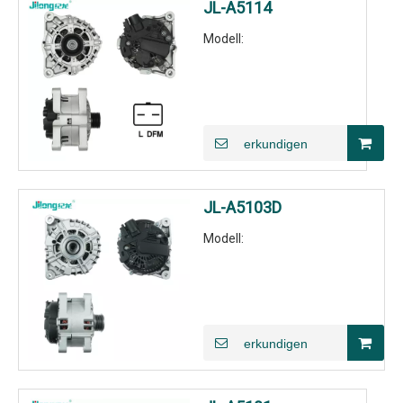
JL-A5114
Modell:
erkundigen
JL-A5103D
Modell:
erkundigen