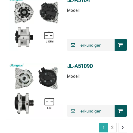
JL-A5104
Modell:
erkundigen
JL-A5109D
Modell:
erkundigen
1
2