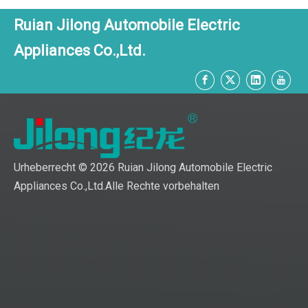
Ruian Jilong Automobile Electric
Appliances Co.,Ltd.
Urheberrecht ©
2026
Ruian Jilong Automobile Electric
Appliances Co.,Ltd.Alle Rechte vorbehalten