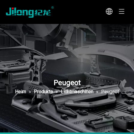
Peugeot
Heim
»
Produkte
»
Lichtmaschinen
»
Peugeot