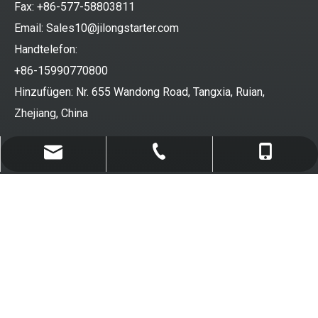
Fax: +86-577-58803811
Email:
Sales10@jilongstarter.com
Handtelefon:
+86-15990770800
Hinzufügen: Nr. 655 Wandong Road, Tangxia, Ruian,
Zhejiang, China
Sales10@jilongstarter.com
+86-577-65271383
+86-15990770800