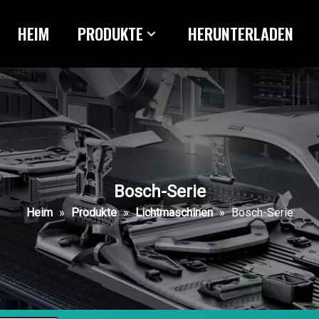
HEIM
PRODUKTE
HERUNTERLADEN
Bosch-Serie
Heim
»
Produkte
»
Lichtmaschinen
»
Bosch-Serie