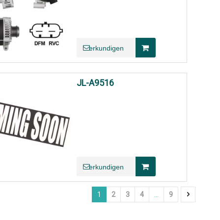
erkundigen
JL-A9516
erkundigen
1
2
3
4
...
9