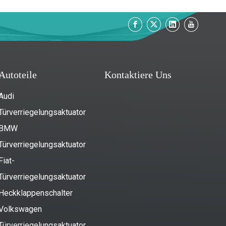
Autoteile
Kontaktiere Uns
Audi
Türverriegelungsaktuator
BMW
Türverriegelungsaktuator
Fiat-
Türverriegelungsaktuator
Heckklappenschalter
Volkswagen
Türverriegelungsaktuator