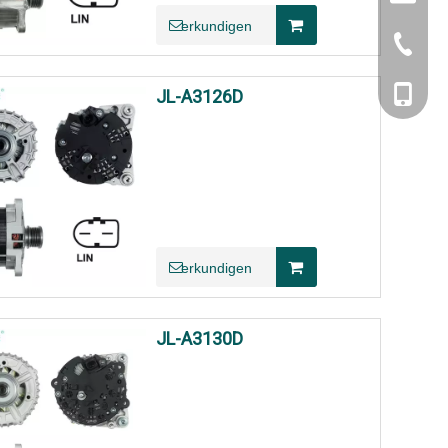
erkundigen
+86-577
+86-159
JL-A3126D
erkundigen
JL-A3130D