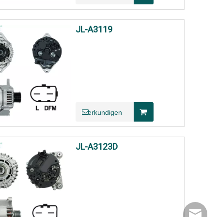
JL-A3119
erkundigen
JL-A3123D
Sales10@