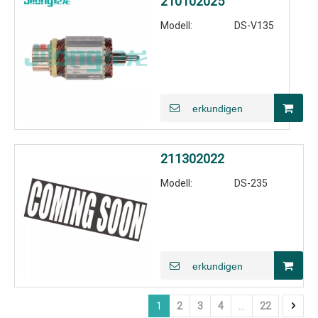
210102025
Modell:
DS-V135
erkundigen
211302022
Modell:
DS-235
erkundigen
1
2
3
4
...
22