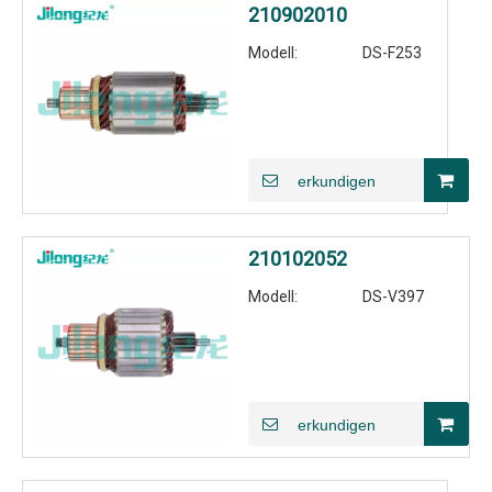
210902010
Modell:
DS-F253
erkundigen
210102052
Modell:
DS-V397
erkundigen