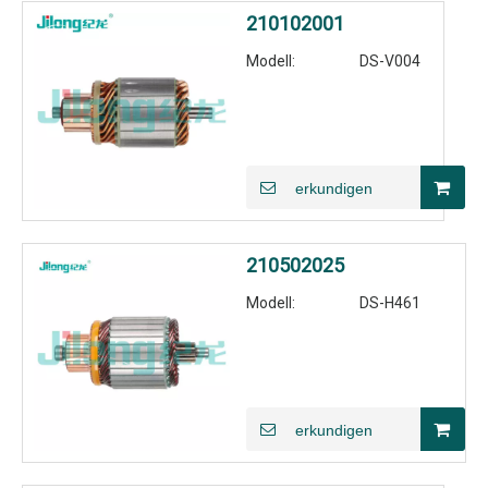
210102001
Modell:
DS-V004
erkundigen
210502025
Modell:
DS-H461
erkundigen