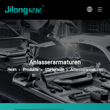
Anlasserarmaturen
Heim
»
Produkte
»
Starterteile
»
Anlasserarmaturen