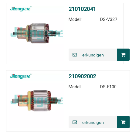
210102041
Modell:
DS-V327
erkundigen
210902002
Modell:
DS-F100
erkundigen