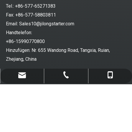
Tel.: +86-577-65271383
Fax: +86-577-58803811
Email:
Sales10@jilongstarter.com
Handtelefon:
+86-15990770800
Hinzufügen: Nr. 655 Wandong Road, Tangxia, Ruian,
Zhejiang, China
Sales10@jilongstarter.com
+86-577-65271383
+86-15990770800