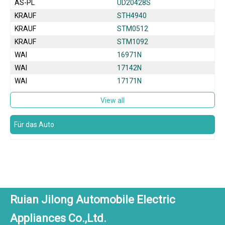
AS-PL
UD20428S
KRAUF
STH4940
KRAUF
STM0512
KRAUF
STM1092
WAI
16971N
WAI
17142N
WAI
17171N
View all
Für das Auto
Ruian Jilong Automobile Electric
Appliances Co.,Ltd.