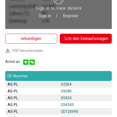
Leistung (kW):
1,0 kW
Sign in to view details
Zähne (T):
8T
Sign in
|
Register
Drehung:
CW
erkundigen
In den Einkaufswagen
PDF Herunterladen
Anteil an:
OE-Nummer
AS-PL
S2064
AS-PL
S5040
AS-PL
S5424
AS-PL
S5424S
AS-PL
UD12069S