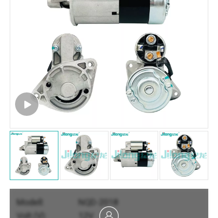
Modell:
NQD-2018
Volt (V):
12V