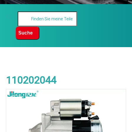
Suche
110202044