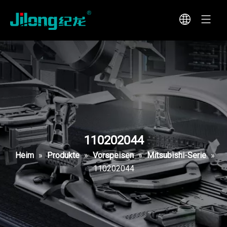
110202044
Heim
»
Produkte
»
Vorspeisen
»
Mitsubishi-Serie
»
110202044