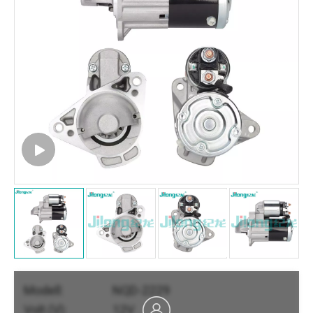
Modell:
NQD-2229
Volt (V):
12V