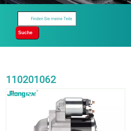
Suche
110201062