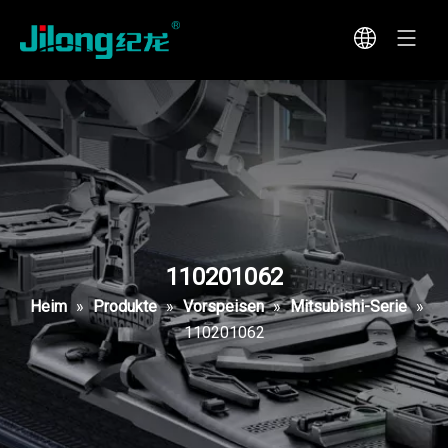
110201062
Heim
»
Produkte
»
Vorspeisen
»
Mitsubishi-Serie
»
110201062