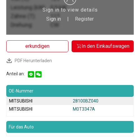
Leistung (kW):
0,9 kW
Sign in to view details
Zähne (T):
11T
Sign in
|
Register
Drehung:
CW
erkundigen
In den Einkaufswagen
PDF Herunterladen
Anteil an:
OE-Nummer
MITSUBISHI
28100BZ040
MITSUBISHI
M0T3347A
Für das Auto