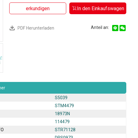
erkundigen
In den Einkaufswagen
Anteil an:
PDF Herunterladen
er
S5039
STM4479
18973N
114479
TO
STR71128
DRS0973