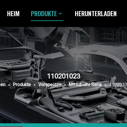
HEIM
PRODUKTE
HERUNTERLADEN
110201023
eim
»
Produkte
»
Vorspeisen
»
Mitsubishi-Serie
»
1102010