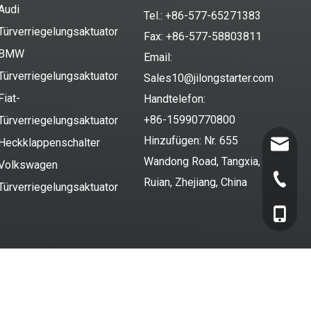
Audi
Tel.: +86-577-65271383
Türverriegelungsaktuator
Fax: +86-577-58803811
BMW
Email:
Türverriegelungsaktuator
Sales10@jilongstarter.com
Fiat-
Handtelefon:
+86-15990770800
Türverriegelungsaktuator
Hinzufügen: Nr. 655
Heckklappenschalter
Sales10@
Wandong Road, Tangxia,
Volkswagen
+86-577
Ruian, Zhejiang, China
Türverriegelungsaktuator
+86-159