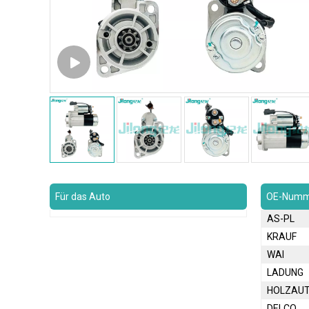
Für das Auto
OE-Numm
AS-PL
KRAUF
WAI
LADUNG
HOLZAU
DELCO