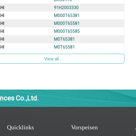
HI
91H2003330
HI
M000T65381
HI
M000T65581
HI
M000T65585
HI
M0T65381
HI
M0T65581
View all
nces Co.,Ltd.
Quicklinks
Vorspeisen