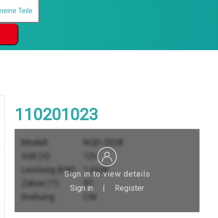
110201023
Modell:
NQD-2028
Volt (V):
12V
Leistung (kW):
1,4 kW
Sign in to view details
Zähne (T):
9T
Sign in
|
Register
Drehung:
CW