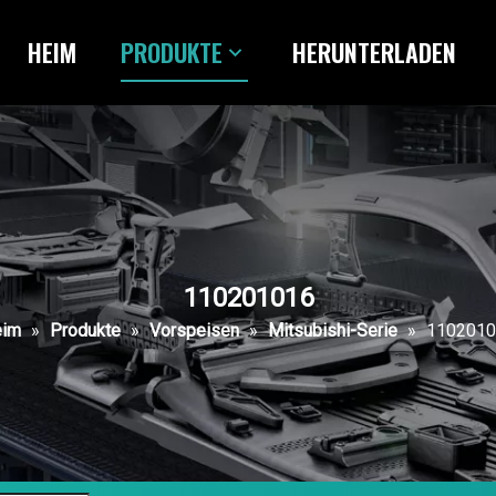
HEIM
PRODUKTE
HERUNTERLADEN
110201016
eim
»
Produkte
»
Vorspeisen
»
Mitsubishi-Serie
»
1102010