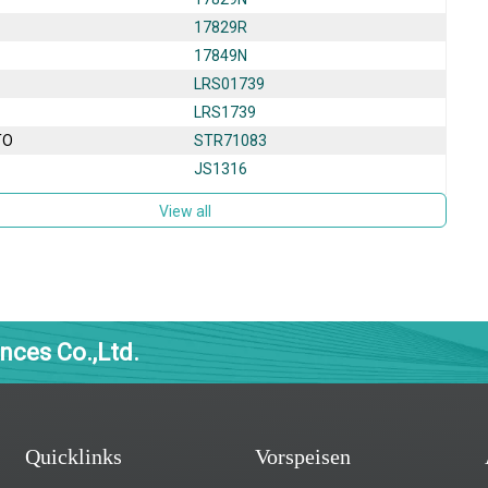
17829R
17849N
LRS01739
LRS1739
TO
STR71083
JS1316
View all
nces Co.,Ltd.
Quicklinks
Vorspeisen