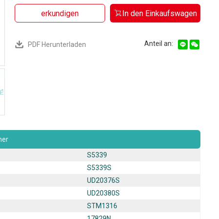
erkundigen
In den Einkaufswagen
Anteil an:
PDF Herunterladen
er
S5339
S5339S
UD20376S
UD20380S
STM1316
17829N