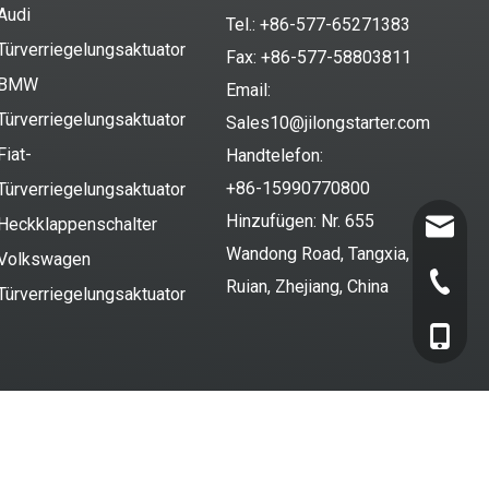
Audi
Tel.: +86-577-65271383
Türverriegelungsaktuator
Fax: +86-577-58803811
BMW
Email:
Türverriegelungsaktuator
Sales10@jilongstarter.com
Fiat-
Handtelefon:
+86-15990770800
Türverriegelungsaktuator
Hinzufügen: Nr. 655
Heckklappenschalter
Sales10@
Wandong Road, Tangxia,
Volkswagen
+86-577
Ruian, Zhejiang, China
Türverriegelungsaktuator
+86-159