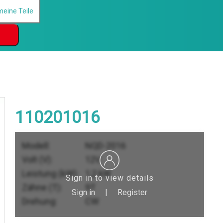
110201016
Modell:
NQD-2016
Volt (V):
12V
Leistung (kW):
1,2 kW
Sign in to view details
Zähne (T):
9T
Sign in
|
Register
Drehung:
CW