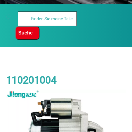
Suche
110201004