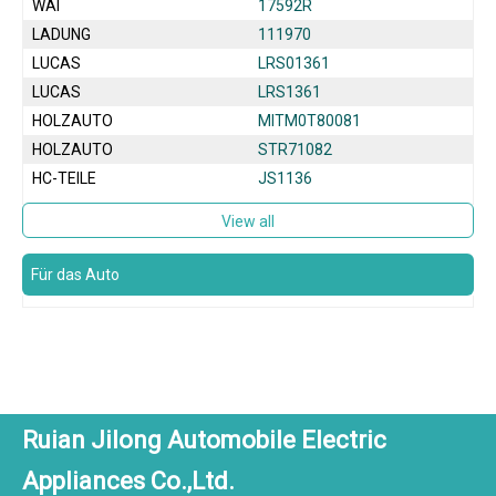
WAI
17592R
LADUNG
111970
LUCAS
LRS01361
LUCAS
LRS1361
HOLZAUTO
MITM0T80081
HOLZAUTO
STR71082
HC-TEILE
JS1136
View all
Für das Auto
Ruian Jilong Automobile Electric
Appliances Co.,Ltd.