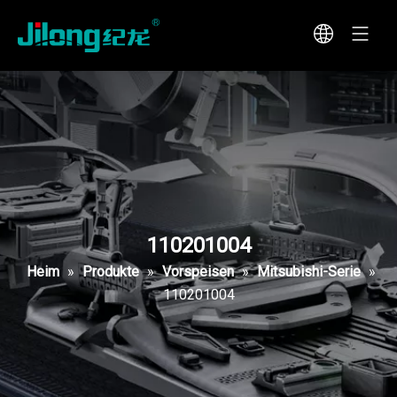
110201004
Heim
»
Produkte
»
Vorspeisen
»
Mitsubishi-Serie
»
110201004