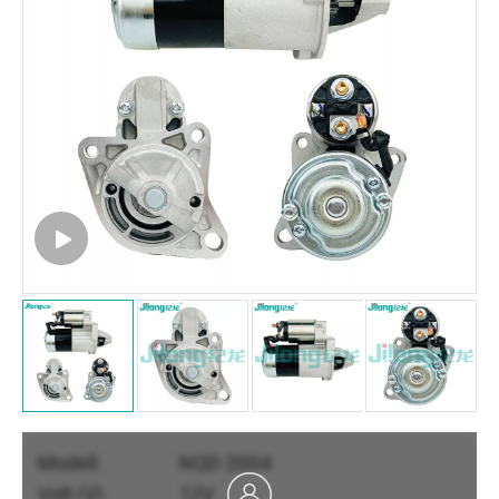
Modell:
NQD-2004
Volt (V):
12V