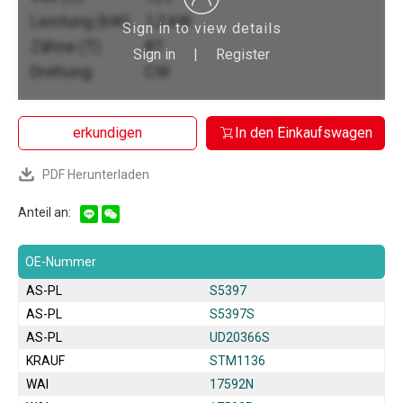
Leistung (kW):
1,2 kW
Sign in to view details
Zähne (T):
8T
Sign in
|
Register
Drehung:
CW
erkundigen
In den Einkaufswagen
PDF Herunterladen
Anteil an:
OE-Nummer
AS-PL
S5397
AS-PL
S5397S
AS-PL
UD20366S
KRAUF
STM1136
WAI
17592N