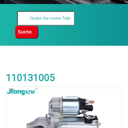
Suche
110131005