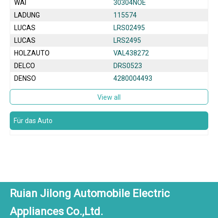
WAI
30304NOE
LADUNG
115574
LUCAS
LRS02495
LUCAS
LRS2495
HOLZAUTO
VAL438272
DELCO
DRS0523
DENSO
4280004493
View all
Für das Auto
Ruian Jilong Automobile Electric
Appliances Co.,Ltd.