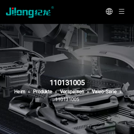
110131005
Heim
»
Produkte
»
Vorspeisen
»
Valeo-Serie
»
110131005