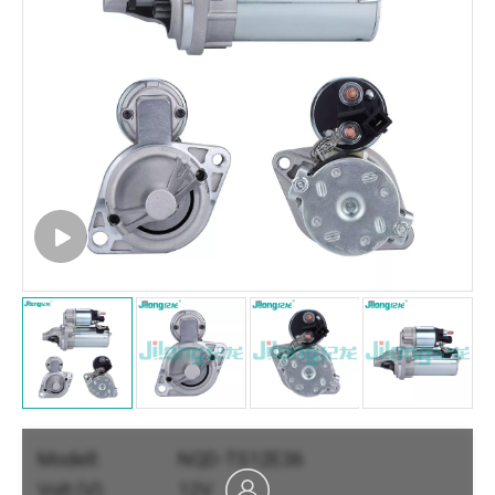
Modell:
NQD-TS12E36
Volt (V):
12V