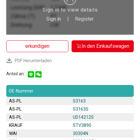
Leistung (kW):
1,2 kW
Sign in to view details
Zähne (T):
9T
Sign in
|
Register
Drehung:
CW
erkundigen
In den Einkaufswagen
PDF Herunterladen
Anteil an:
OE-Nummer
AS-PL
S3163
AS-PL
S3163S
AS-PL
UD14212S
KRAUF
STV3890
WAI
30304N