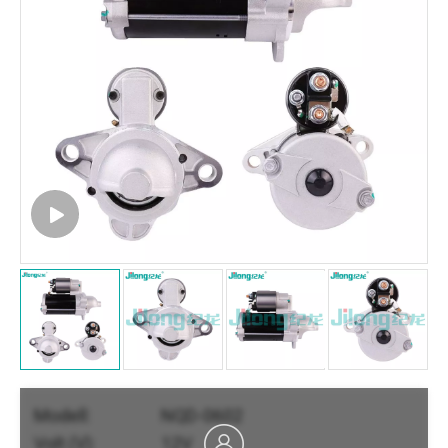
Modell:
NQD-0602
Volt (V):
12V