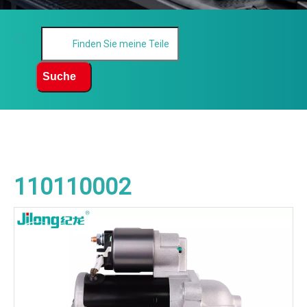
Suche
110110002