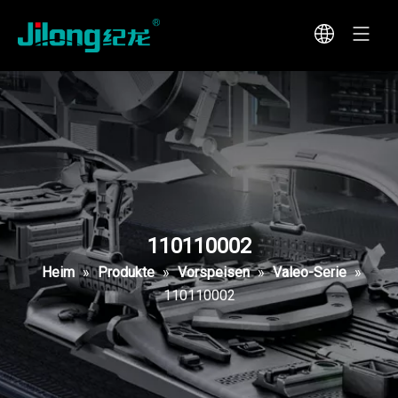
110110002
Heim
»
Produkte
»
Vorspeisen
»
Valeo-Serie
»
110110002