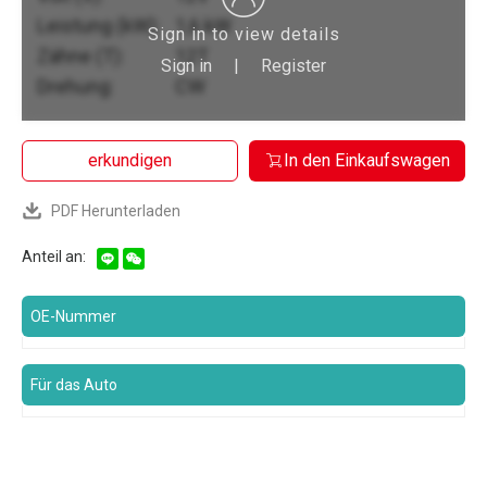
Leistung (kW):
1,6 kW
Sign in to view details
Zähne (T):
12T
Sign in
|
Register
Drehung:
CW
erkundigen
In den Einkaufswagen
PDF Herunterladen
Anteil an:
OE-Nummer
Für das Auto