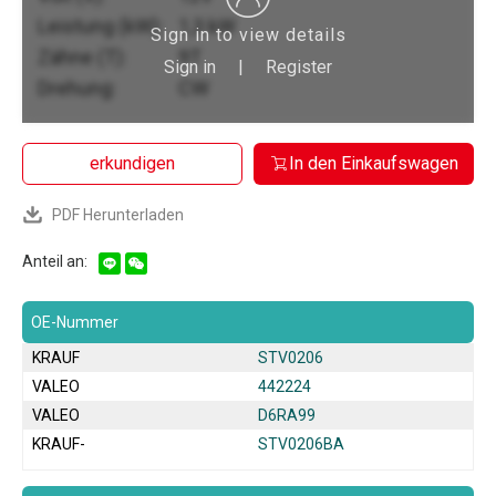
Leistung (kW):
1,3 kW
Sign in to view details
Zähne (T):
9T
Sign in
|
Register
Drehung:
CW
erkundigen
In den Einkaufswagen
PDF Herunterladen
Anteil an:
OE-Nummer
KRAUF
STV0206
VALEO
442224
VALEO
D6RA99
KRAUF-
STV0206BA