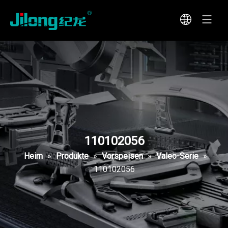
110102056
Heim
»
Produkte
»
Vorspeisen
»
Valeo-Serie
»
110102056