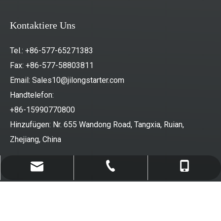
Kontaktiere Uns
Tel.: +86-577-65271383
Fax: +86-577-58803811
Email:
Sales10@jilongstarter.com
Handtelefon:
+86-15990770800
Hinzufügen: Nr. 655 Wandong Road, Tangxia, Ruian,
Zhejiang, China
Sales10@jilongstarter.com
+86-577-65271383
+86-15990770800