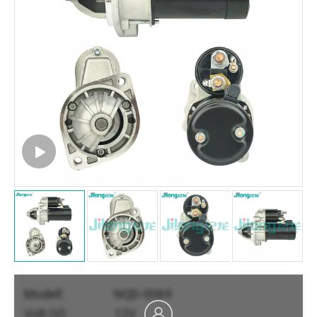
Modell:
NQD-0069
Volt (V):
12V