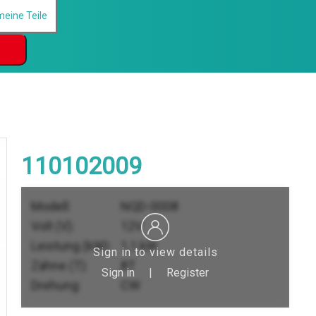
110102009
Modell:
NQD-0008
Volt (V):
12V
Leistung (kW):
1,1 kW
Sign in to view details
Zähne (T):
8T
Sign in
|
Register
Drehung:
CW