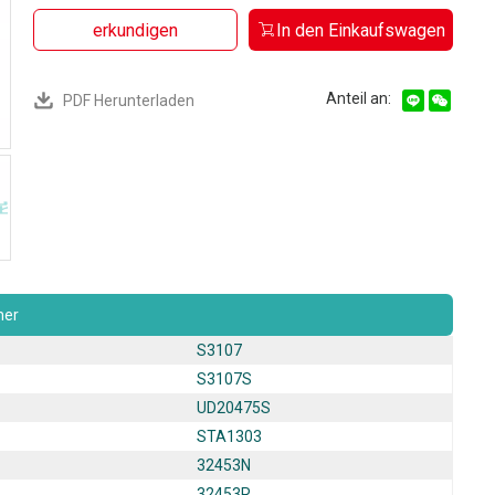
erkundigen
In den Einkaufswagen
Anteil an:
PDF Herunterladen
er
S3107
S3107S
UD20475S
STA1303
32453N
32453R