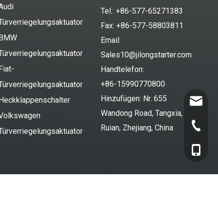
Audi
Tel.: +86-577-65271383
Türverriegelungsaktuator
Fax: +86-577-58803811
BMW
Email:
Türverriegelungsaktuator
Sales10@jilongstarter.com
Fiat-
Handtelefon:
+86-15990770800
Türverriegelungsaktuator
Hinzufügen: Nr. 655
Heckklappenschalter
Sales10@
Wandong Road, Tangxia,
Volkswagen
+86-577
Ruian, Zhejiang, China
Türverriegelungsaktuator
+86-159