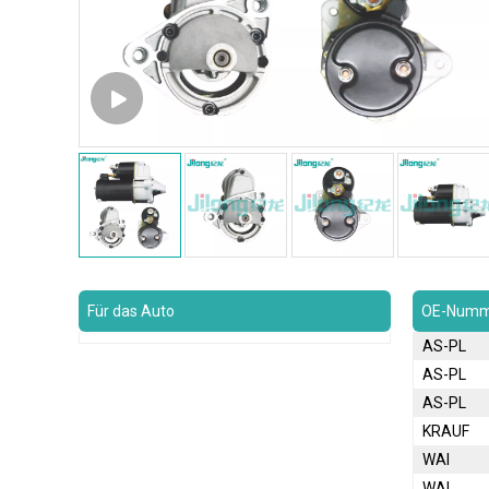
Für das Auto
OE-Numm
AS-PL
AS-PL
AS-PL
KRAUF
WAI
WAI