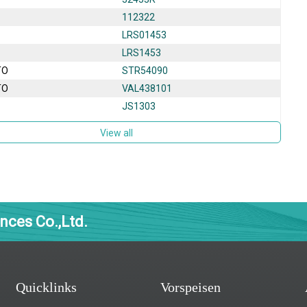
112322
LRS01453
LRS1453
TO
STR54090
TO
VAL438101
JS1303
View all
nces Co.,Ltd.
Quicklinks
Vorspeisen