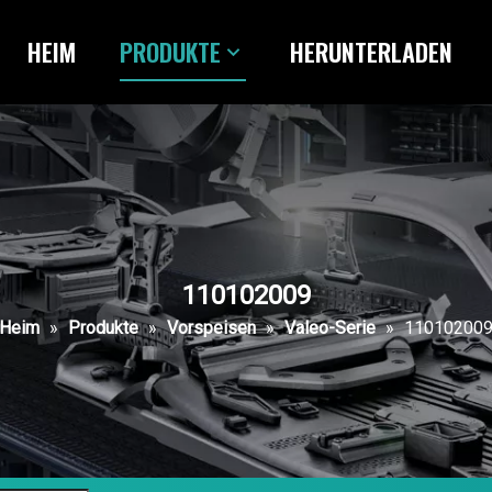
HEIM
PRODUKTE
HERUNTERLADEN
110102009
Heim
»
Produkte
»
Vorspeisen
»
Valeo-Serie
»
11010200